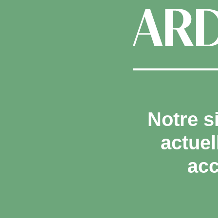
Notre s
actue
acc