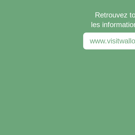
Retrouvez t
les informatio
www.visitwallo