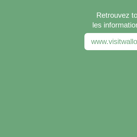
Retrouvez t
les informatio
www.visitwallo