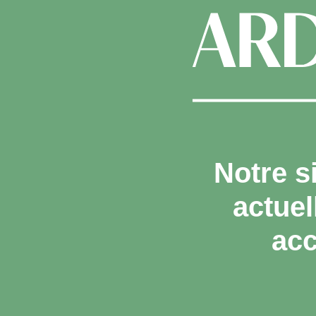
Notre s
actue
acc