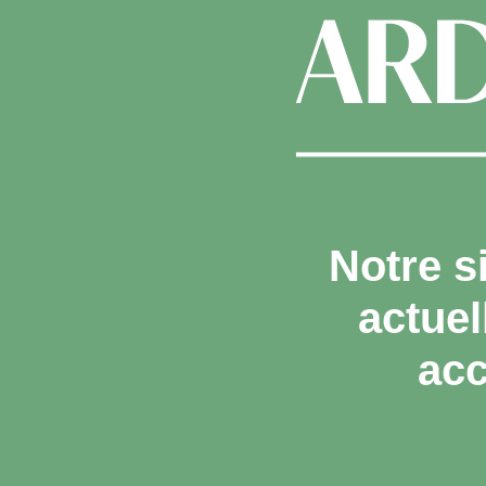
Notre s
actue
acc