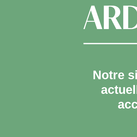
Notre s
actue
acc