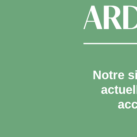
Notre s
actue
acc