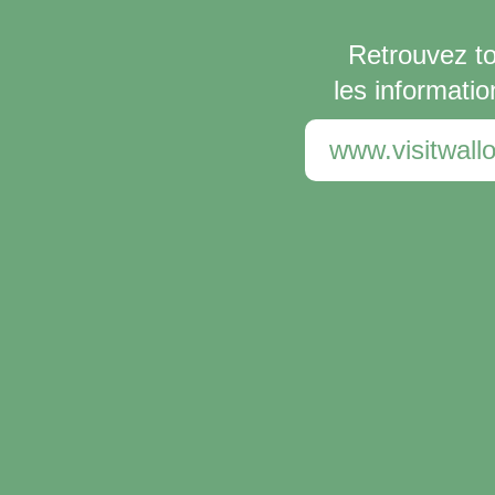
Retrouvez t
les informatio
www.visitwallo