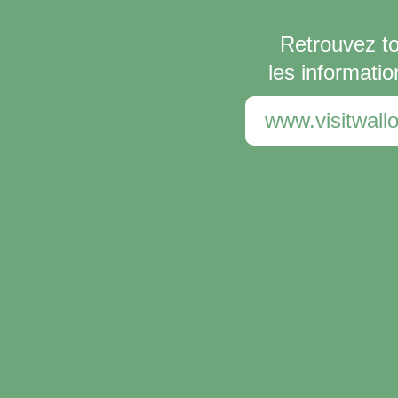
Retrouvez t
les informatio
www.visitwallo