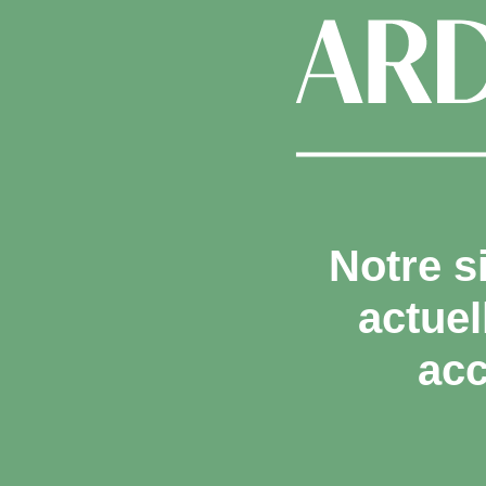
Notre s
actue
acc