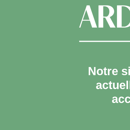
Notre s
actue
acc