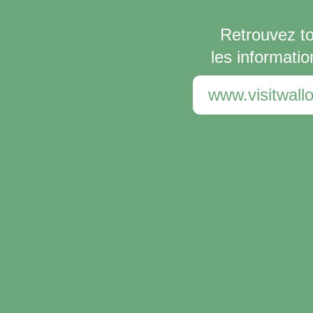
Retrouvez t
les informatio
www.visitwallo