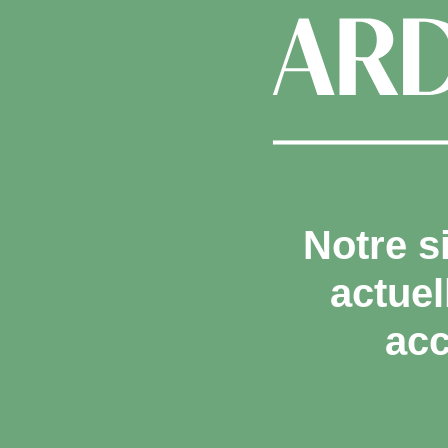
Notre s
actue
acc