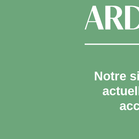
Notre s
actue
acc