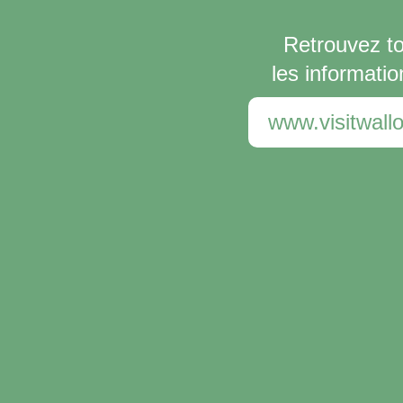
Retrouvez t
les informatio
www.visitwallo