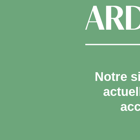
Notre s
actue
acc