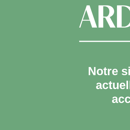
Notre s
actue
acc