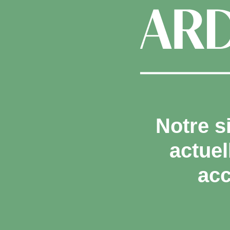
Notre s
actue
acc