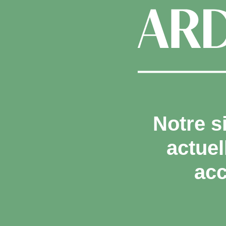
Notre s
actue
acc