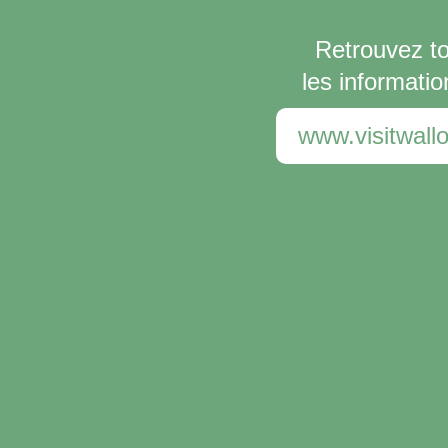
Retrouvez t
les informatio
www.visitwallo