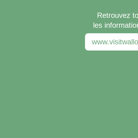
Retrouvez t
les informatio
www.visitwallo