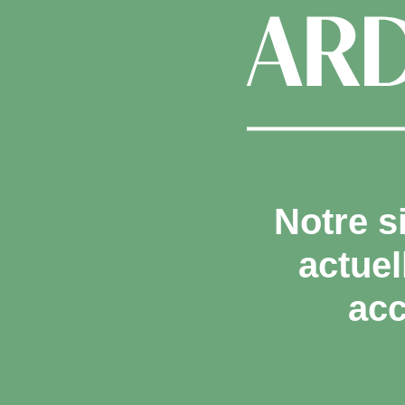
Notre s
actue
acc