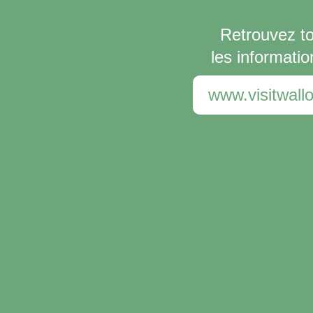
Retrouvez t
les informatio
www.visitwallo