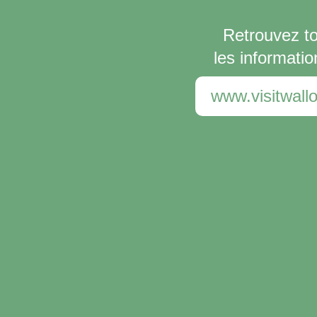
Retrouvez t
les informatio
www.visitwallo