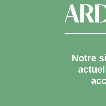
Notre s
actue
acc