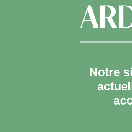
Notre s
actue
acc