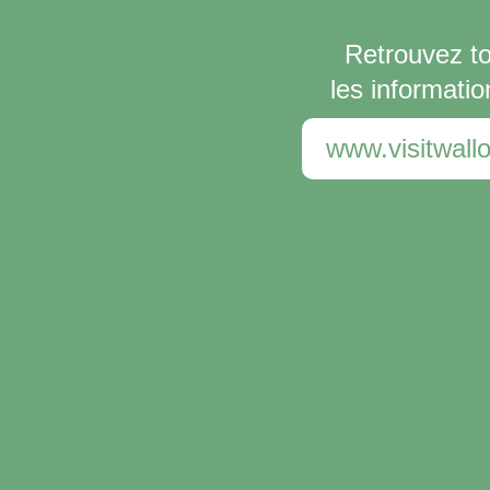
Retrouvez t
les informatio
www.visitwallo