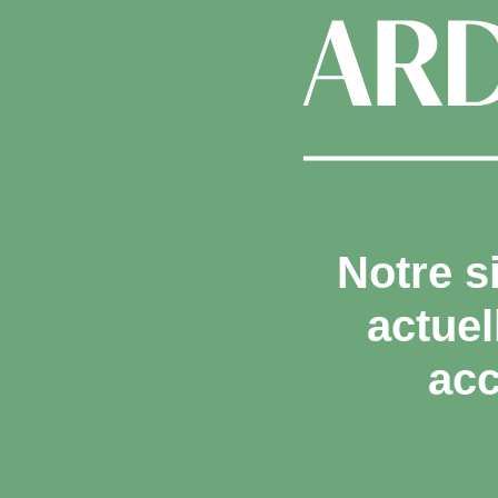
Notre s
actue
acc