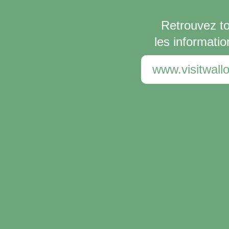
Retrouvez t
les informatio
www.visitwallo