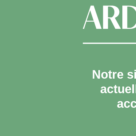
Notre s
actue
acc