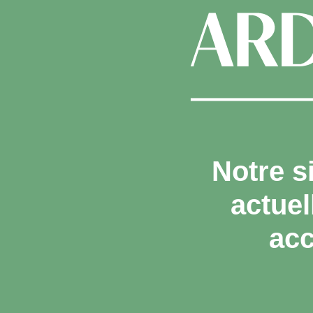
Notre s
actue
acc