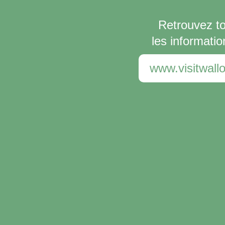
Retrouvez t
les informatio
www.visitwallo