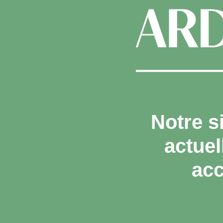
Notre s
actue
acc