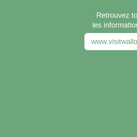
Retrouvez t
les informatio
www.visitwallo