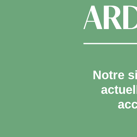
Notre s
actue
acc