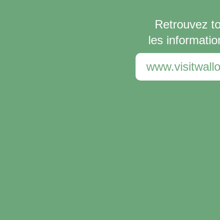
Retrouvez t
les informatio
www.visitwallo