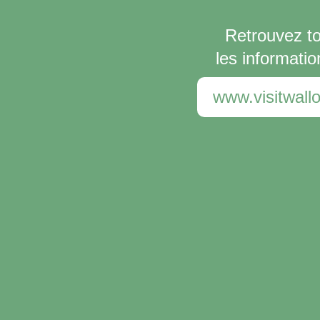
Retrouvez t
les informatio
www.visitwallo