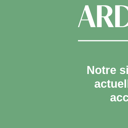
Notre s
actue
acc