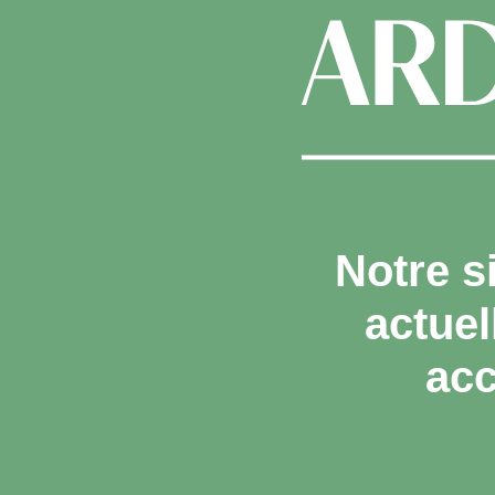
Notre s
actue
acc