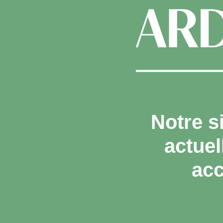
Notre s
actue
acc