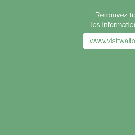
Retrouvez t
les informatio
www.visitwallo