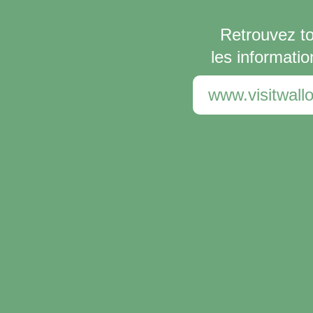
Retrouvez t
les informatio
www.visitwallo