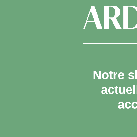
Notre s
actue
acc