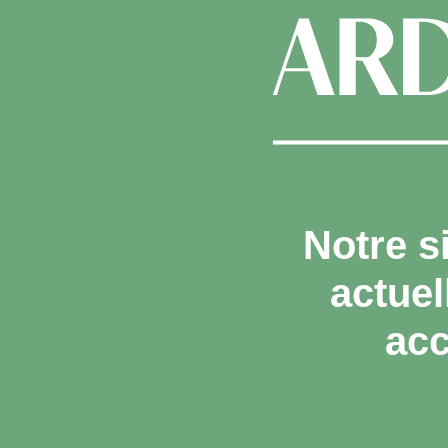
Notre s
actue
acc