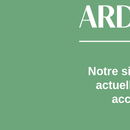
Notre s
actue
acc