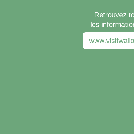
Retrouvez t
les informatio
www.visitwallo