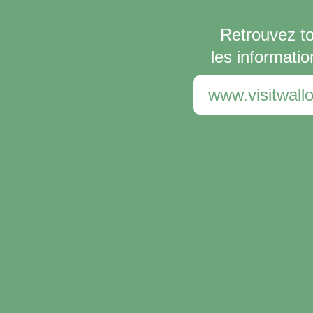
Retrouvez t
les informatio
www.visitwallo