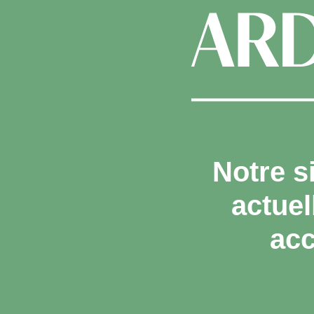
Notre s
actue
acc