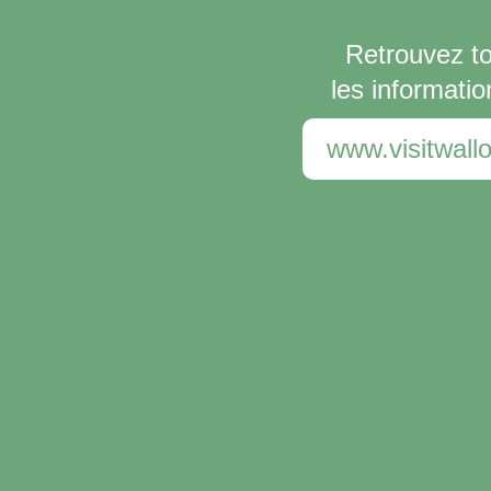
Retrouvez t
les informatio
www.visitwallo