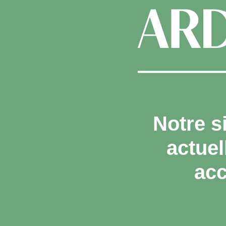
Notre s
actue
acc