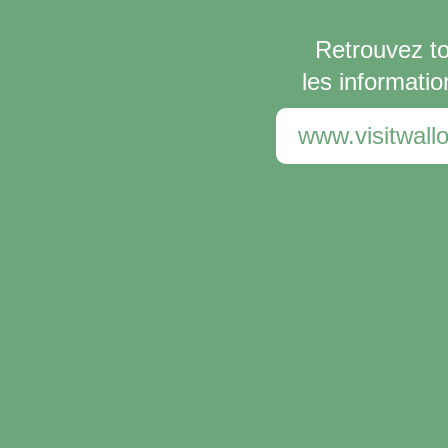
Retrouvez t
les informatio
www.visitwallo