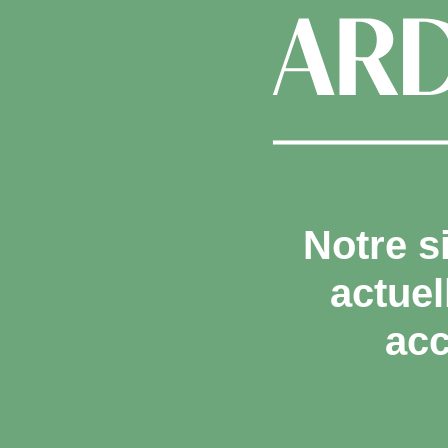
Notre s
actue
acc