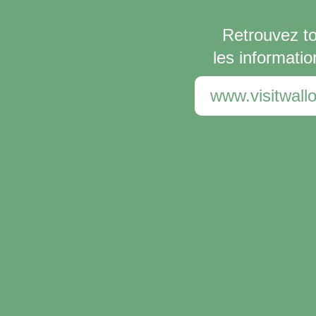
Retrouvez t
les informatio
www.visitwallo