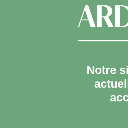
Notre s
actue
acc