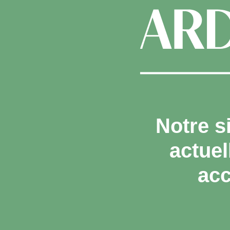
Notre s
actue
acc