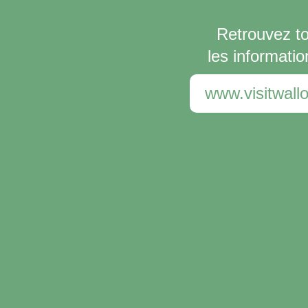
Retrouvez t
les informatio
www.visitwallo