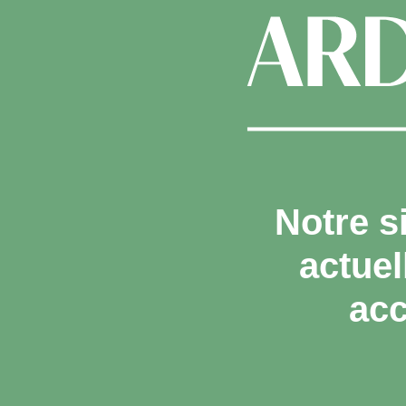
Notre s
actue
acc