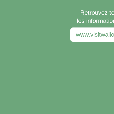
Retrouvez t
les informatio
www.visitwallo