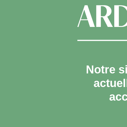
Notre s
actue
acc