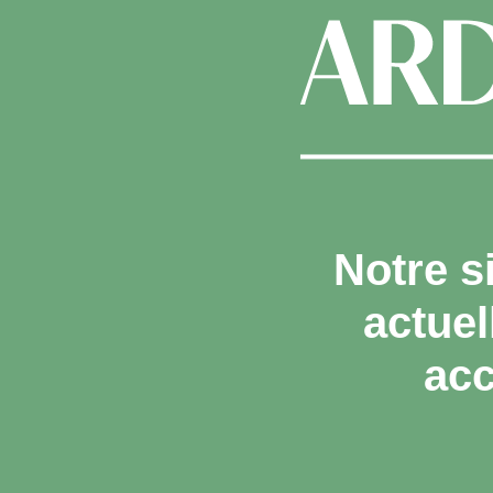
Notre s
actue
acc