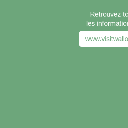
Retrouvez t
les informatio
www.visitwallo