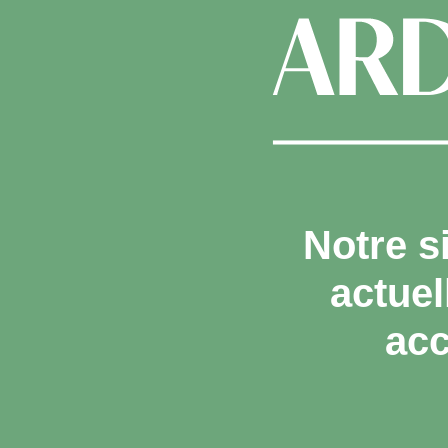
Notre s
actue
acc