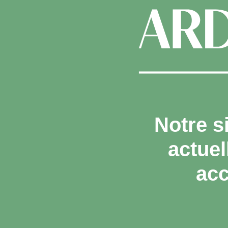
Notre s
actue
acc