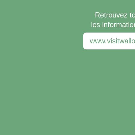
Retrouvez t
les informatio
www.visitwallo