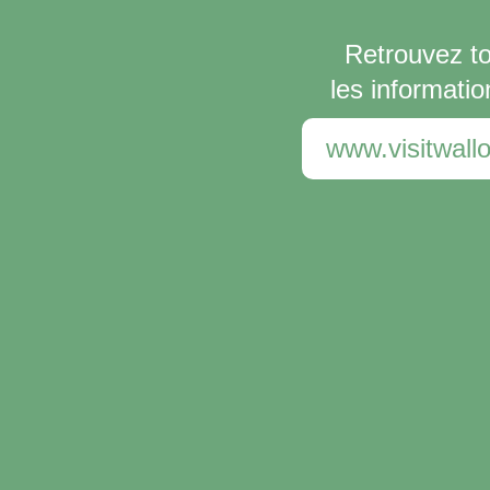
Retrouvez t
les informatio
www.visitwallo