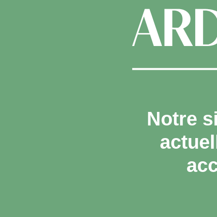
Notre s
actue
acc