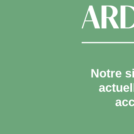
Notre s
actue
acc