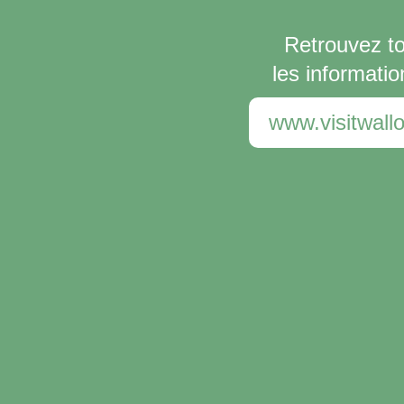
Retrouvez t
les informatio
www.visitwallo