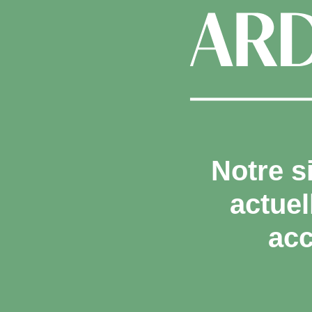
Notre s
actue
acc