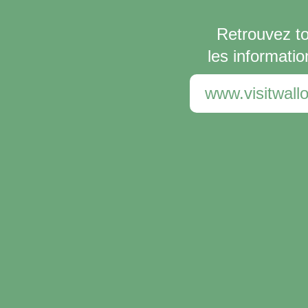
Retrouvez t
les informatio
www.visitwallo