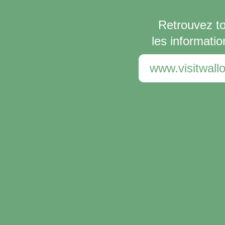
Retrouvez t
les informatio
www.visitwallo