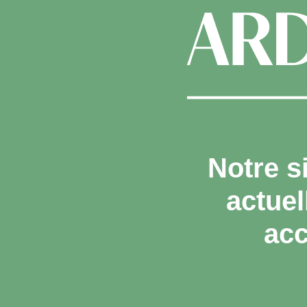
Notre s
actue
acc