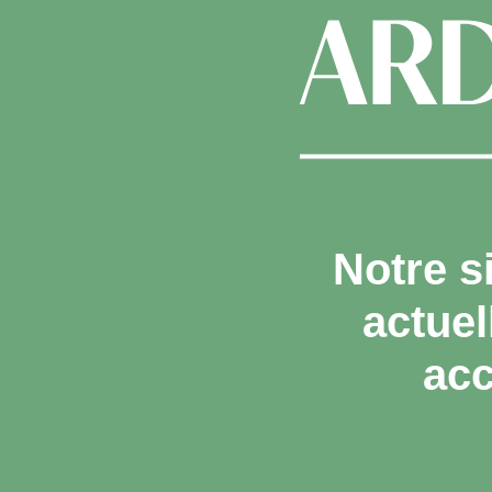
Notre s
actue
acc