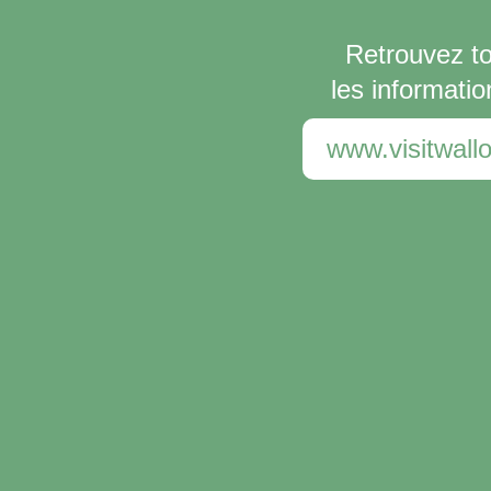
Retrouvez t
les informatio
www.visitwallo