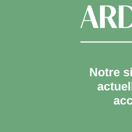
Notre s
actue
acc