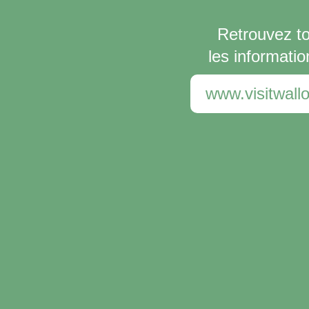
Retrouvez t
les informatio
www.visitwallo