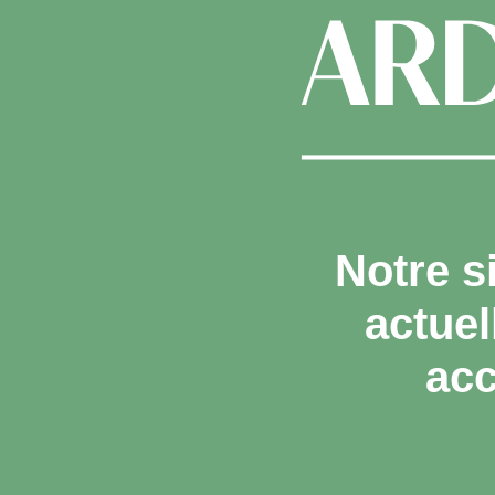
Notre s
actue
acc