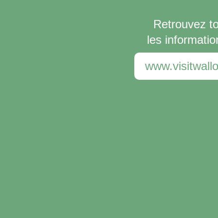
Retrouvez t
les informatio
www.visitwallo