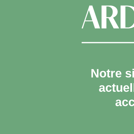
Notre s
actue
acc