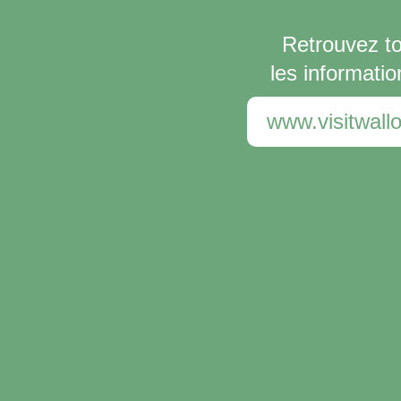
Retrouvez t
les informatio
www.visitwallo