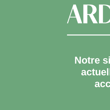
Notre s
actue
acc