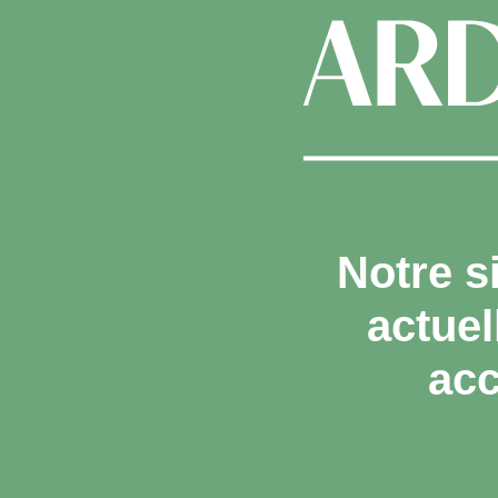
Notre s
actue
acc