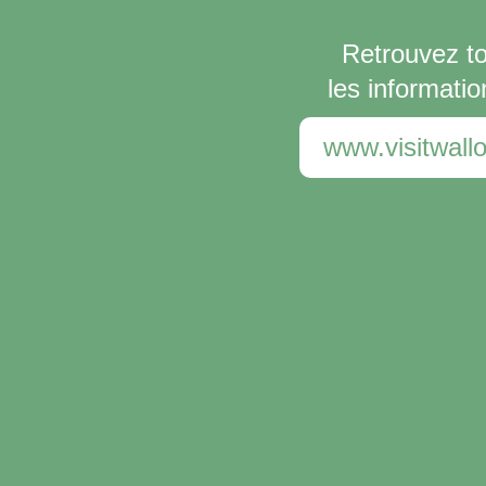
Retrouvez t
les informatio
www.visitwallo