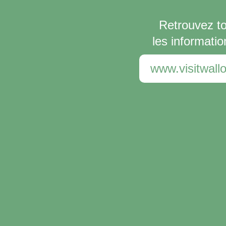
Retrouvez t
les informatio
www.visitwallo