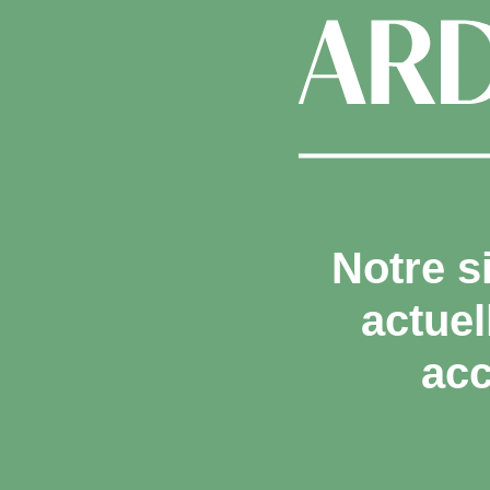
Notre s
actue
acc