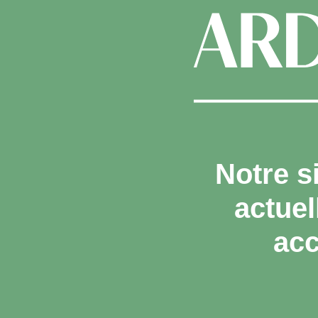
Notre s
actue
acc